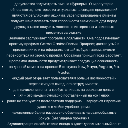
допускается подсмотреть в меню «Турниры». Они регулярно
обновляются, некоторые из актуальных на сегодня предложений
являются регулярными акциями. Зарегистрированные клиенты
получат шанс показать свои способности в гемблинге друг перед
другом, а также получить множество интересных и полезных
презентов за участие.
Внимание заслуживает программа лояльности. Она подразумевает
прокачку профиля Gama Casino Россия. Прогресс, достигнутый в
приложении или на официальном сайте, будет автоматически
переноситься на зеркало проекта. Обратный принцип тоже работает.
Программа лояльности предусматривает следующие особенности:
на данный момент на проекте 5 статусов: New, Player, Regular, Pro,
Master;
каждый ранг открывает пользователям больше возможностей и
перспектив для выгодного сотрудничества;
для начисления опыта требуется играть на реальные деньги;
1XP – это каждый суммарно поставленный на кон 1 евро;
ранги не требуют от пользователя поддержки – вернуться к прокачке
удастся в любое удобное время;
накопленные баллы разрешено обменивать на разнообразные
бонусы (без ущерба прокачки).
Администрация онлайн казино иногда выдает дополнительный опыт