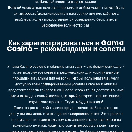
мобильный клиент интернет казино.
❗Важно! Бесплатная почтовая рассылка в любой момент может быть
активировать/деактивирована в настройках личного кабинета
гемблера. Услуга предоставляется совершенно бесплатно и
бесконечное количество раз.
Как зарегистрироваться в Gama
Casino – рекомендации и советы
У Гама Казино зеркало и официальный сайт – это фактически одно и
то же, поэтому все советы и рекомендации для «оригинальной»
площадки актуальны для ее копии. Чтобы пользователи имели
доступ ко всем поддерживаемым услугам, бонусам и опциям,
предстоит зарегистрироваться. После этого станет доступен в Гама
Казино вход в личный кабинет, который раскроет весь потенциал
изучаемого проекта. Скучать будет некогда!
Регистрация в онлайн казино предоставляется бесплатно, но
доступна она лишь тем, кто достиг совершеннолетия. Это правило
прописано в пользовательском соглашении в качестве одного из
важнейших пунктов. Азартные услуги несовершеннолетним не
предоставляются ни при каких условиях. Профили, принадлежащие