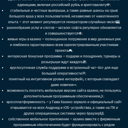
единицами, включая российский рубль и криптовалюту💸;
стабильные и честные выигрыши, а также равные шансы на срыв
большого куша у всех пользователей, независимо от накопленного
опыта – этот момент регулируется генератором случайных чисел🎰;
разнообразие услуг и слотов – каталог софта регулярно обновляется
и совершенствуется🍓;
живые игры в казино – полноценное погружение в мир денежных рек
и гемблинга гарантировано всем зарегистрированным участникам
проекта🎮;
интересная бонусная программа – подарки и поощрения, турниры и
розыгрыши ждут каждого🎁;
круглосуточная служба поддержки и встроенный чат-бот для еще
большей оперативности💭;
понятный на интуитивном уровне интерфейс, с которым совладает
даже новичок👀;
возможность посетить мобильную версию сайта казино, не пользуясь
дополнительным программным обеспечением🤳;
кроссплатформенность – у Гама Казино зеркало и официальный сайт
открываются на всех Андроид и iOS-устройствах, а также на ПК и
других операционных системах через браузер🙌;
собственное мобильное приложение – казино вместе с фирменным
программным обеспечением будет функционировать с рядом