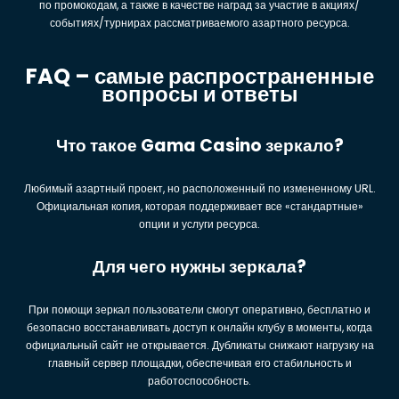
по промокодам, а также в качестве наград за участие в акциях/
событиях/турнирах рассматриваемого азартного ресурса.
FAQ – самые распространенные
вопросы и ответы
Что такое Gama Casino зеркало?
Любимый азартный проект, но расположенный по измененному URL.
Официальная копия, которая поддерживает все «стандартные»
опции и услуги ресурса.
Для чего нужны зеркала?
При помощи зеркал пользователи смогут оперативно, бесплатно и
безопасно восстанавливать доступ к онлайн клубу в моменты, когда
официальный сайт не открывается. Дубликаты снижают нагрузку на
главный сервер площадки, обеспечивая его стабильность и
работоспособность.