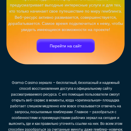
предусматривает выгодные интересные услуги и для тех,
кто только начинает свое путешествие по миру гемблинга.
Веб-ресурс активно развивается, совершенствуется,
дорабатывается. Самое время подключиться к нему, чтобы
увидеть имеющиеся возможности на проекте!
Перейти на сайт
Gama Casino зеркало – бесплатный, безопасный и надежный
способ восстановления доступа к официальному сайту
рассматриваемого ресурса. С его помощью пользователи смогут
открыть веб-сервис в моменты, когда «оригинальная» площадка
работает слишком медленно или вовсе отказывается отвечать на
запросы, посылаемые гемблерами. Главное – разобраться с
особенностями и преимуществами рабочих зеркал на сегодня и
выяснить, где и как правильно уточнять ссылки на них. Во всем этом
способен разобраться за считанные минуты даже гемблер-новичок.