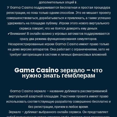
дополнительных опций📱.
У Gama Casino поддерживается бесплатная и простая процедура
регистрации, но пока только одним способом. Это не мешает проекту
совершенствоваться, дорабатываться и привлекать, а также успешно
удерживать на площадке публику. Игроки этого нового виртуального
сервиса говорят, что не боятся доверять ему деньги.
✔Внимание! В онлайн казино у игровых автоматов поддерживаются
сразу два режима функционирования симуляторов.
Незарегистрированные игроки Gama Casino имеют право только
на демо версию аппаратов. Она работает с ограничениями, зато не
требует авторизации в системе и личных финансовых вложений.
Gama Casino зеркало – что
нужно знать гемблерам
Gama Casino зеркало – название дубликата рассматриваемой
виртуальной азартной площадки. Участники проекта имеют право
использовать соответствующую разработку совершенно бесплатно и
без регистрации, причем в любое время.
Зеркало – дубликат выбранного онлайн сервиса. Он представляет