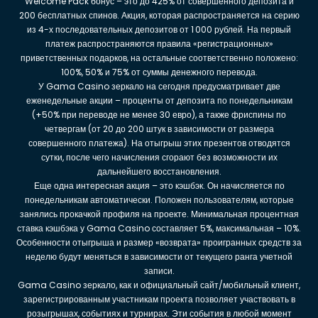
Welcome Pack бонус – это до 425% от совершенного депозита и
200 бесплатных спинов. Акция, которая распространяется на серию
из 4-х последовательных депозитов от 1 000 рублей. На первый
платеж распространяются правила «регистрационных»
приветственных подарков, на остальные соответственно положено:
100%, 50% и 75% от суммы денежного перевода.
У Gama Casino зеркало на сегодня предусматривает две
еженедельные акции – проценты от депозита по понедельникам
(+50% при переводе не менее 30 евро), а также фриспины по
четвергам (от 20 до 200 штук в зависимости от размера
совершенного платежа). На отыгрыш этих презентов отводятся
сутки, после чего начисления сгорают без возможности их
дальнейшего восстановления.
Еще одна интересная акция – это кэшбэк. Он начисляется по
понедельникам автоматически. Положен пользователям, которые
занялись прокачкой профиля на проекте. Минимальная процентная
ставка кэшбэка у Gama Casino составляет 5%, максимальная – 10%.
Особенности отыгрыша и размер «возврата» проигранных средств за
неделю будут меняться в зависимости от текущего ранга учетной
записи.
Gama Casino зеркало, как и официальный сайт/мобильный клиент,
зарегистрированным участникам проекта позволяет участвовать в
розыгрышах, событиях и турнирах. Эти события в любой момент