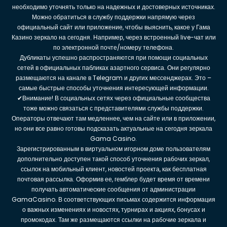
необходимо уточнять только на надежных и достоверных источниках.
Можно обратиться в службу поддержки напрямую через
официальный сайт или приложение, чтобы выяснить, какое у Гама
Казино зеркало на сегодня. Например, через встроенный live-чат или
по электронной почте/номеру телефона.
Дубликаты успешно распространяются при помощи социальных
сетей в официальных пабликах азартного сервиса. Они регулярно
размещаются на канале в Telegram и других мессенджерах. Это –
самые быстрые способы уточнения интересующей информации.
✔Внимание! В социальных сетях через официальные сообщества
тоже можно связаться с представителями службы поддержки.
Операторы отвечают там медленнее, чем на сайте или в приложении,
но они все равно готовы подсказать актуальные на сегодня зеркала
Gama Casino.
Зарегистрированным в виртуальном игорном доме пользователям
дополнительно доступен такой способ уточнения рабочих зеркал,
ссылок на мобильный клиент, новостей проекта, как бесплатная
почтовая рассылка. Оформив ее, гемблер будет время от времени
получать автоматические сообщения от администрации
GamaCasino. В соответствующих письмах содержится информация
о важных изменениях и новостях, турнирах и акциях, бонусах и
промокодах. Там же размещаются ссылки на рабочие зеркала и