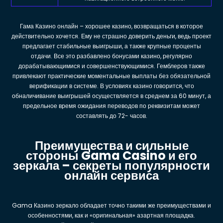
Гама Казино онлайн – хорошее казино, возвращаться в которое
действительно хочется. Ему не страшно доверить деньги, ведь проект
предлагает стабильные выигрыши, а также крупные проценты
отдачи. Все это разбавлено бонусами казино, регулярно
дорабатывающимися и совершенствующимися. Гемблеров также
привлекают практические моментальные выплаты без обязательной
верификации в системе. В условиях казино говорится, что
обналичивание выигрышей осуществляется в среднем за 60 минут, а
предельное время ожидания переводов по реквизитам может
составлять до 72- часов.
Преимущества и сильные
стороны Gama Casino и его
зеркала – секреты популярности
онлайн сервиса
Gama Казино зеркало обладает точно такими же преимуществами и
особенностями, как и «оригинальная» азартная площадка.