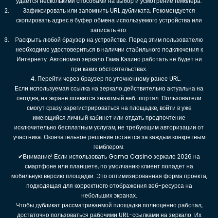
удается несколькими способами на выбор и усмотрение гемблера.
Зафиксировать или запомнить URL дубликата. Рекомендуется
скопировать адрес в буфер обмена используемого устройства или
записать его.
Раскрыть любой браузер на устройстве. Перед этим пользователю
необходимо удостовериться в наличии стабильного подключения к
Интернету. Автономно зеркало Гама Казино работать не будет ни
при каких обстоятельствах.
Перейти через браузер по уточненному ранее URL.
Если используемая ссылка на зеркало действительно актуальна на
сегодня, на экране появится знакомый веб-портал. Пользователи
смогут сразу зарегистрироваться на площадке, войти в уже
имеющийся личный кабинет или отдать предпочтение
исключительно бесплатным услугам, не требующим авторизации от
участника. Окончательное решение остается за каждым конкретным
гемблером.
✔Внимание! Если использовать Gama Casino зеркало 2026 на
смартфоне или планшете, по умолчанию клиент попадет на
мобильную версию площадки. Это оптимизированная форма проекта,
подходящая для корректного отображения веб-ресурса на
небольших экранах.
Чтобы дубликат рассматриваемой площадки полноценно работал,
достаточно пользоваться рабочими URL-ссылками на зеркало. Их