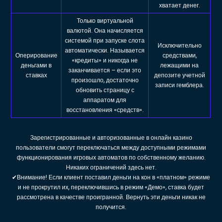
хватает денег.
Только виртуальной
валютой. Она начисляется
системой при запуске слота
Исключительно
автоматически. Называется
Оперирование
средствами,
«кредиты» и никогда не
деньгами в
лежащими на
заканчивается – если это
ставках
депозите учетной
произошло, достаточно
записи гемблера.
обновить страницу с
аппаратом для
восстановления «средств».
Зарегистрированные и авторизованные в онлайн казино
пользователи смогут переключаться между доступными режимами
функционирования игровых автоматов по собственному желанию.
Никаких ограничений здесь нет.
✔Внимание! Если клиент поставил деньги на кон в «платном» режиме
и не прокрутил их, переключившись в режим «Демо», ставка будет
рассмотрена в качестве проигранной. Вернуть эти деньги никак не
получится.